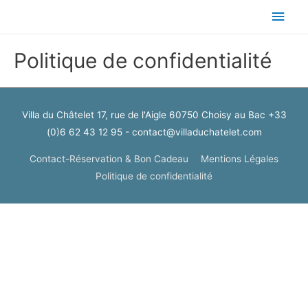
Men
princ
Politique de confidentialité
Villa du Châtelet 17, rue de l'Aigle 60750 Choisy au Bac +33
(0)6 62 43 12 95 - contact@villaduchatelet.com
Contact-Réservation & Bon Cadeau
Mentions Légales
Politique de confidentialité