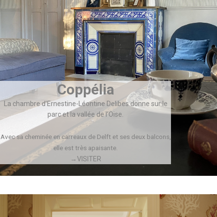
Coppélia
La chambre d’Ernestine-Léontine Delibes donne sur le
parc et la vallée de l’Oise.
Avec sa cheminée en carreaux de Delft et ses deux balcons,
elle est très apaisante.
→VISITER