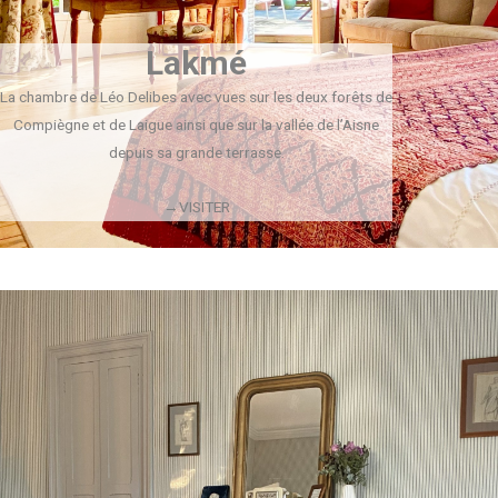
Lakmé
La chambre de Léo Delibes avec vues sur les deux forêts de
Compiègne et de Laigue ainsi que sur la vallée de l’Aisne
depuis sa grande terrasse.
→VISITER